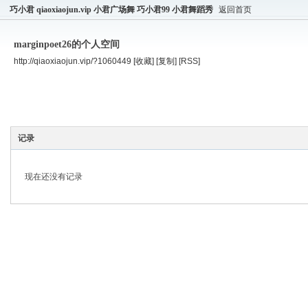
巧小君 qiaoxiaojun.vip 小君广场舞 巧小君99 小君舞蹈秀
返回首页
marginpoet26的个人空间
http://qiaoxiaojun.vip/?1060449
[收藏]
[复制]
[RSS]
空间首页
主题
个人资料
记录
现在还没有记录