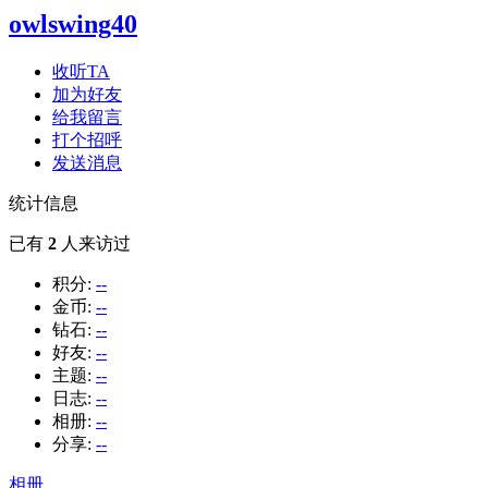
owlswing40
收听TA
加为好友
给我留言
打个招呼
发送消息
统计信息
已有
2
人来访过
积分:
--
金币:
--
钻石:
--
好友:
--
主题:
--
日志:
--
相册:
--
分享:
--
相册