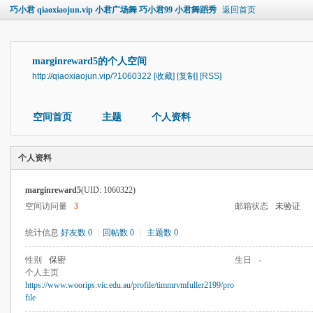
巧小君 qiaoxiaojun.vip 小君广场舞 巧小君99 小君舞蹈秀
返回首页
marginreward5的个人空间
http://qiaoxiaojun.vip/?1060322
[收藏]
[复制]
[RSS]
空间首页
主题
个人资料
个人资料
marginreward5
(UID: 1060322)
空间访问量
3
邮箱状态
未验证
统计信息
好友数 0
|
回帖数 0
|
主题数 0
性别
保密
生日
-
个人主页
https://www.woorips.vic.edu.au/profile/timmrvmfuller2199/pro
file