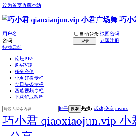
设为首页
收藏本站
用户名
找回密码
自动登录
密码
立即注册
登录
快捷导航
论坛
BBS
购买VIP
积分充值
小君好看专栏
今日头条专栏
西瓜视频专栏
下载解压教程
帖子
热搜:
活动
交友
discuz
搜索
巧小君 qiaoxiaojun.v