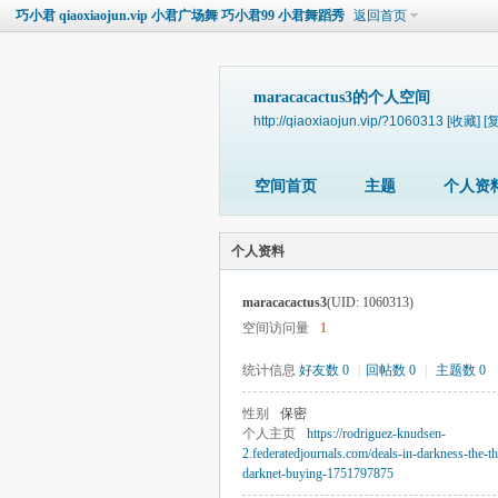
巧小君 qiaoxiaojun.vip 小君广场舞 巧小君99 小君舞蹈秀
返回首页
maracacactus3的个人空间
http://qiaoxiaojun.vip/?1060313
[收藏]
[
空间首页
主题
个人资
个人资料
maracacactus3
(UID: 1060313)
空间访问量
1
统计信息
好友数 0
|
回帖数 0
|
主题数 0
性别
保密
个人主页
https://rodriguez-knudsen-
2.federatedjournals.com/deals-in-darkness-the-thr
darknet-buying-1751797875