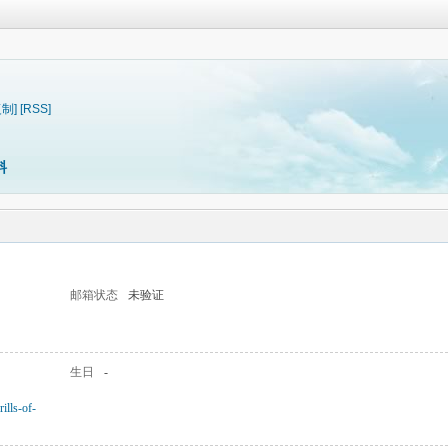
复制]
[RSS]
料
邮箱状态
未验证
生日
-
ills-of-