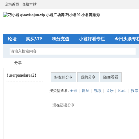
设为首页
收藏本站
论坛
购买VIP
积分充值
小君好看专栏
今日头条专
分享
{userpanelarea2}
好友的分享
我的分享
随便看看
巧
›
按类型查看:
全部
|
网址
|
视频
|
音乐
|
Flash
|
投票
现在还没分享