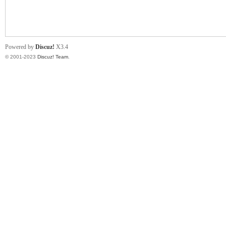
小
Powered by
Discuz!
X3.4
© 2001-2023
Discuz! Team
.
君
qia