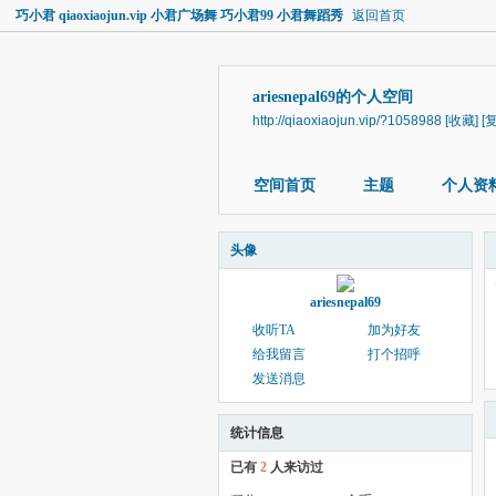
巧小君 qiaoxiaojun.vip 小君广场舞 巧小君99 小君舞蹈秀
返回首页
ariesnepal69的个人空间
http://qiaoxiaojun.vip/?1058988
[收藏]
[
空间首页
主题
个人资
头像
ariesnepal69
收听TA
加为好友
给我留言
打个招呼
发送消息
统计信息
已有
2
人来访过