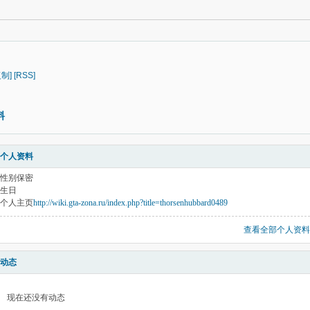
复制]
[RSS]
料
个人资料
性别
保密
生日
个人主页
http://wiki.gta-zona.ru/index.php?title=thorsenhubbard0489
查看全部个人资料
动态
现在还没有动态