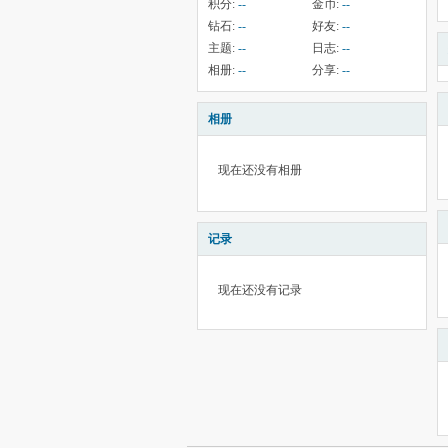
积分:
--
金币:
--
钻石:
--
好友:
--
主题:
--
日志:
--
相册:
--
分享:
--
相册
现在还没有相册
记录
现在还没有记录