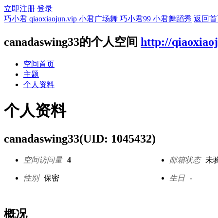
立即注册
登录
巧小君 qiaoxiaojun.vip 小君广场舞 巧小君99 小君舞蹈秀
返回首
canadaswing33的个人空间
http://qiaoxiao
空间首页
主题
个人资料
个人资料
canadaswing33
(UID: 1045432)
空间访问量
4
邮箱状态
未
性别
保密
生日
-
概况