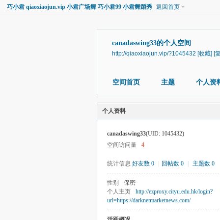
巧小君 qiaoxiaojun.vip 小君广场舞 巧小君99 小君舞蹈秀
返回首页
canadaswing33的个人空间
http://qiaoxiaojun.vip/?1045432
[收藏]
[
空间首页
主题
个人资
个人资料
canadaswing33
(UID: 1045432)
空间访问量
4
统计信息
好友数 0
|
回帖数 0
|
主题数 0
性别
保密
个人主页
http://ezproxy.cityu.edu.hk/login?
url=https://darknetmarketnews.com/
活跃概况