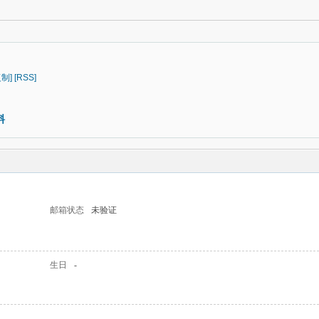
复制]
[RSS]
料
邮箱状态
未验证
生日
-