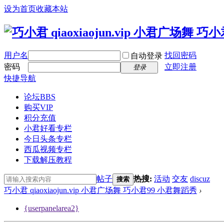
设为首页
收藏本站
用户名
找回密码
自动登录
密码
立即注册
登录
快捷导航
论坛
BBS
购买VIP
积分充值
小君好看专栏
今日头条专栏
西瓜视频专栏
下载解压教程
帖子
热搜:
活动
交友
discuz
搜索
巧小君 qiaoxiaojun.vip 小君广场舞 巧小君99 小君舞蹈秀
›
{userpanelarea2}