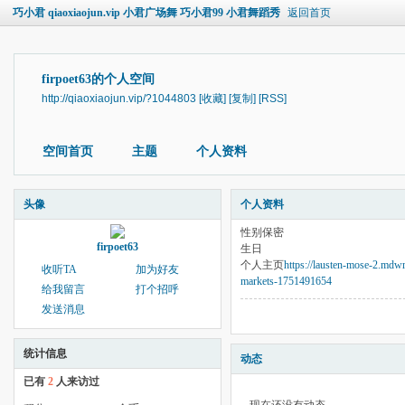
巧小君 qiaoxiaojun.vip 小君广场舞 巧小君99 小君舞蹈秀
返回首页
firpoet63的个人空间
http://qiaoxiaojun.vip/?1044803
[收藏]
[复制]
[RSS]
空间首页
主题
个人资料
头像
个人资料
性别
保密
firpoet63
生日
个人主页
https://lausten-mose-2.mdwr
收听TA
加为好友
markets-1751491654
给我留言
打个招呼
发送消息
统计信息
动态
已有
2
人来访过