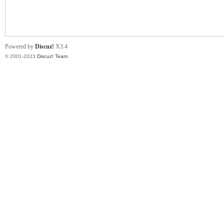
小
Powered by
Discuz!
X3.4
© 2001-2023
Discuz! Team
.
君
qia