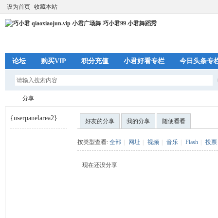
设为首页
收藏本站
论坛
购买VIP
积分充值
小君好看专栏
今日头条专
分享
{userpanelarea2}
好友的分享
我的分享
随便看看
巧
›
按类型查看:
全部
|
网址
|
视频
|
音乐
|
Flash
|
投票
现在还没分享