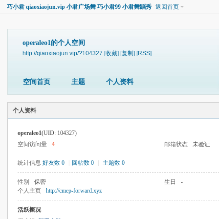
巧小君 qiaoxiaojun.vip 小君广场舞 巧小君99 小君舞蹈秀
返回首页
operaleo1的个人空间
http://qiaoxiaojun.vip/?104327
[收藏]
[复制]
[RSS]
空间首页
主题
个人资料
个人资料
operaleo1
(UID: 104327)
空间访问量
4
邮箱状态
未验证
统计信息
好友数 0
|
回帖数 0
|
主题数 0
性别
保密
生日
-
个人主页
http://cmep-forward.xyz
活跃概况