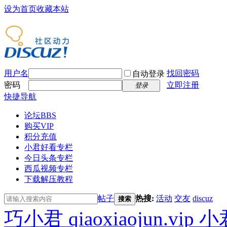
设为首页
收藏本站
用户名
找回密码
自动登录
密码
立即注册
登录
快捷导航
论坛
BBS
购买VIP
积分充值
小君好看专栏
今日头条专栏
西瓜视频专栏
下载解压教程
帖子
热搜:
活动
交友
discuz
搜索
巧小君 qiaoxiaojun.v