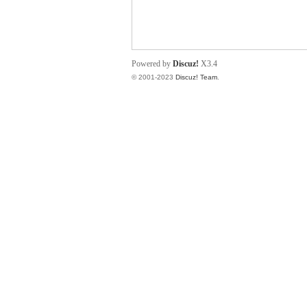
小
Powered by
Discuz!
X3.4
© 2001-2023
Discuz! Team
.
君
qia