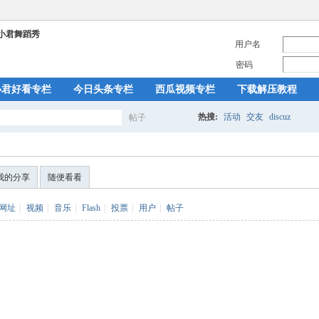
用户名
密码
小君好看专栏
今日头条专栏
西瓜视频专栏
下载解压教程
热搜:
活动
交友
discuz
帖子
搜
我的分享
随便看看
索
网址
|
视频
|
音乐
|
Flash
|
投票
|
用户
|
帖子