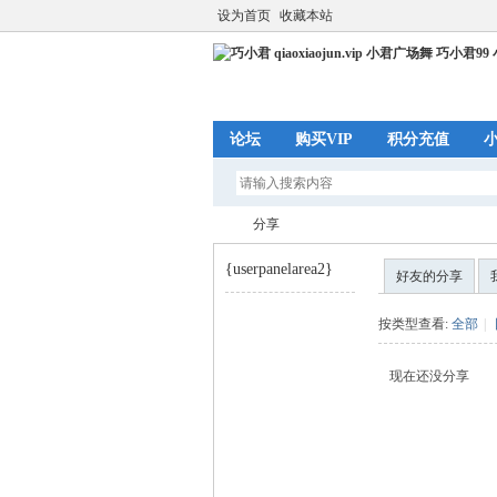
设为首页
收藏本站
论坛
购买VIP
积分充值
分享
{userpanelarea2}
好友的分享
巧
›
按类型查看:
全部
|
现在还没分享