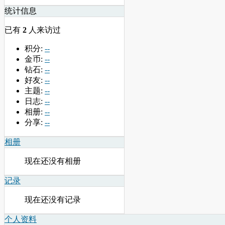
统计信息
已有
2
人来访过
积分:
--
金币:
--
钻石:
--
好友:
--
主题:
--
日志:
--
相册:
--
分享:
--
相册
现在还没有相册
记录
现在还没有记录
个人资料