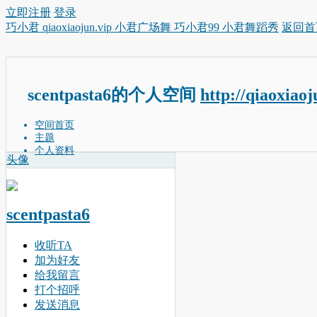
立即注册
登录
巧小君 qiaoxiaojun.vip 小君广场舞 巧小君99 小君舞蹈秀
返回首
scentpasta6的个人空间
http://qiaoxiao
空间首页
主题
个人资料
头像
scentpasta6
收听TA
加为好友
给我留言
打个招呼
发送消息