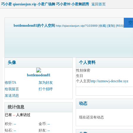
巧小君 qiaoxiaojun.vip 小君广场舞 巧小君99 小君舞蹈秀
返回首页
空
bottlemodem81的个人空间
http://qiaoxiaojun.vip/?103989
[收藏]
[复制]
[RSS]
头像
个人资料
性别
保密
bottlemodem81
生日
个人主页
http://uzmowj-describe.xyz
收听TA
加为好友
给我留言
打个招呼
发送消息
动态
统计信息
已有
--
人来访过
现在还没有动态
积分:
--
金币:
--
钻石:
--
好友:
--