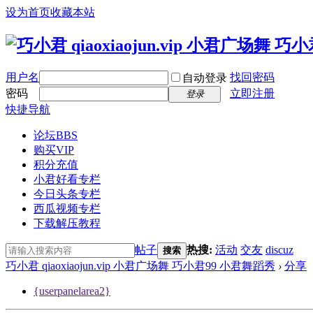
设为首页
收藏本站
用户名
找回密码
自动登录
密码
立即注册
登录
快捷导航
论坛
BBS
购买VIP
积分充值
小君好看专栏
今日头条专栏
西瓜视频专栏
下载解压教程
帖子
热搜:
活动
交友
discuz
搜索
巧小君 qiaoxiaojun.vip 小君广场舞 巧小君99 小君舞蹈秀
›
分享
{userpanelarea2}