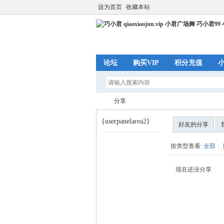
设为首页
收藏本站
论坛
购买VIP
积分充值
分享
{userpanelarea2}
好友的分享
巧
›
按类型查看:
全部
|
现在还没分享