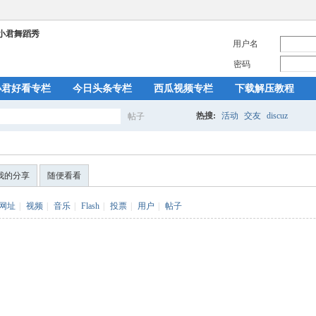
用户名
密码
小君好看专栏
今日头条专栏
西瓜视频专栏
下载解压教程
热搜:
活动
交友
discuz
帖子
搜
我的分享
随便看看
索
网址
|
视频
|
音乐
|
Flash
|
投票
|
用户
|
帖子