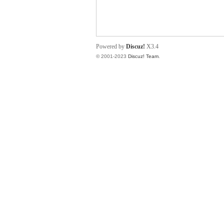
小
Powered by
Discuz!
X3.4
© 2001-2023
Discuz! Team
.
君
qia