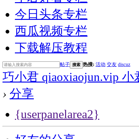
今日头条专栏
西瓜视频专栏
下载解压教程
帖子
热搜:
活动
交友
discuz
搜索
巧小君 qiaoxiaojun.v
›
分享
{userpanelarea2}