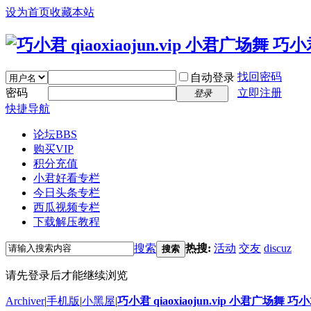
设为首页
收藏本站
找回密码
自动登录
密码
立即注册
登录
快捷导航
论坛
BBS
购买VIP
积分充值
小君好看专栏
今日头条专栏
西瓜视频专栏
下载解压教程
搜索
热搜:
活动
交友
discuz
搜索
请先登录后才能继续浏览
Archiver
|
手机版
|
小黑屋
|
巧小君 qiaoxiaojun.vip 小君广场舞 