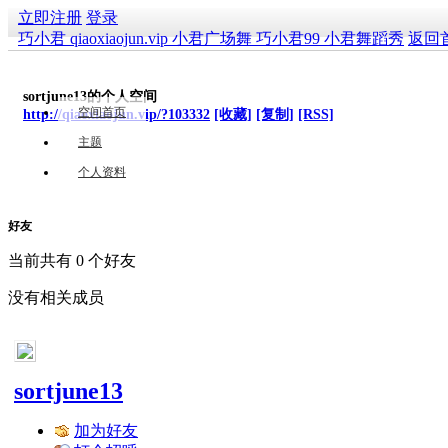
立即注册
登录
巧小君 qiaoxiaojun.vip 小君广场舞 巧小君99 小君舞蹈秀
返回
sortjune13的个人空间
空间首页
http://qiaoxiaojun.vip/?103332
[收藏]
[复制]
[RSS]
主题
个人资料
好友
当前共有
0
个好友
没有相关成员
sortjune13
加为好友