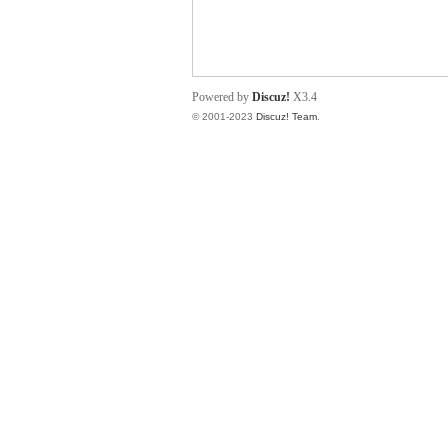
小
Powered by
Discuz!
X3.4
© 2001-2023
Discuz! Team
.
君
qia