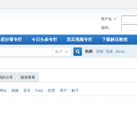
用户名
密码
小君好看专栏
今日头条专栏
西瓜视频专栏
下载解压教程
热搜:
活动
交友
discuz
帖子
搜
我的分享
随便看看
索
网址
|
视频
|
音乐
|
Flash
|
投票
|
用户
|
帖子