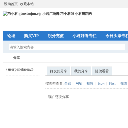
设为首页
收藏本站
论坛
购买VIP
积分充值
小君好看专栏
今日头条专
分享
{userpanelarea2}
好友的分享
我的分享
随便看看
巧
›
按类型查看:
全部
|
网址
|
视频
|
音乐
|
Flash
|
投票
现在还没分享