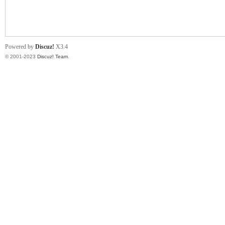
小
Powered by
Discuz!
X3.4
© 2001-2023
Discuz! Team
.
君
qia