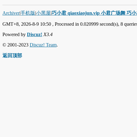
Archiver
|
手机版
|
小黑屋
|
巧小君 qiaoxiaojun.vip 小君广场舞 
GMT+8, 2026-8-9 10:50
, Processed in 0.020999 second(s), 8 queries
Powered by
Discuz!
X3.4
© 2001-2023
Discuz! Team
.
返回顶部