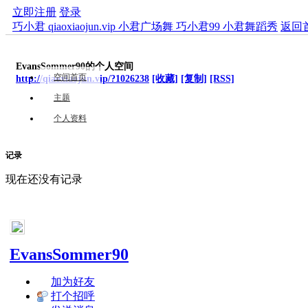
立即注册
登录
巧小君 qiaoxiaojun.vip 小君广场舞 巧小君99 小君舞蹈秀
返回
EvansSommer90的个人空间
空间首页
http://qiaoxiaojun.vip/?1026238
[收藏]
[复制]
[RSS]
主题
个人资料
记录
现在还没有记录
EvansSommer90
加为好友
打个招呼