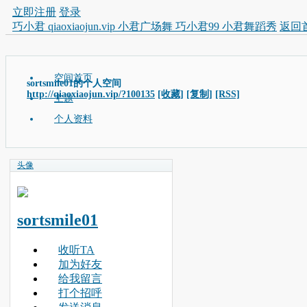
立即注册
登录
巧小君 qiaoxiaojun.vip 小君广场舞 巧小君99 小君舞蹈秀
返回
空间首页
sortsmile01的个人空间
http://qiaoxiaojun.vip/?100135
[收藏]
[复制]
[RSS]
主题
个人资料
头像
sortsmile01
收听TA
加为好友
给我留言
打个招呼