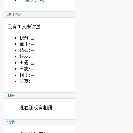
发送消息
统计信息
已有
1
人来访过
积分:
--
金币:
--
钻石:
--
好友:
--
主题:
--
日志:
--
相册:
--
分享:
--
相册
现在还没有相册
记录