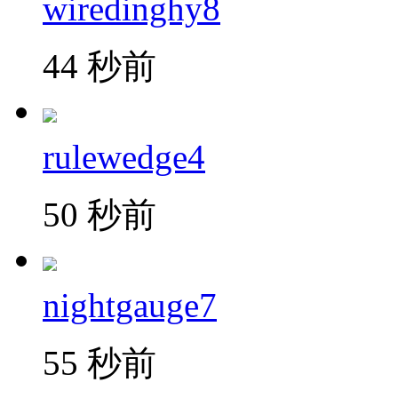
wiredinghy8
44 秒前
rulewedge4
50 秒前
nightgauge7
55 秒前