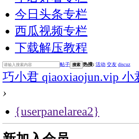
今日头条专栏
西瓜视频专栏
下载解压教程
帖子
热搜:
活动
交友
discuz
搜索
巧小君 qiaoxiaojun.v
›
{userpanelarea2}
新加入会员