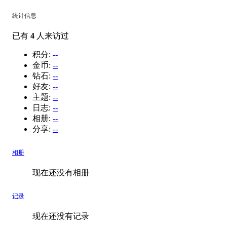
统计信息
已有
4
人来访过
积分:
--
金币:
--
钻石:
--
好友:
--
主题:
--
日志:
--
相册:
--
分享:
--
相册
现在还没有相册
记录
现在还没有记录