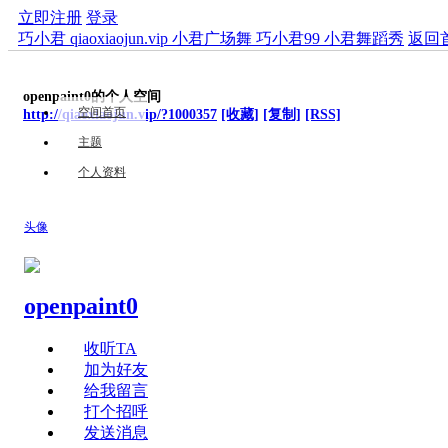
立即注册
登录
巧小君 qiaoxiaojun.vip 小君广场舞 巧小君99 小君舞蹈秀
返回
openpaint0的个人空间
空间首页
http://qiaoxiaojun.vip/?1000357
[收藏]
[复制]
[RSS]
主题
个人资料
头像
openpaint0
收听TA
加为好友
给我留言
打个招呼
发送消息