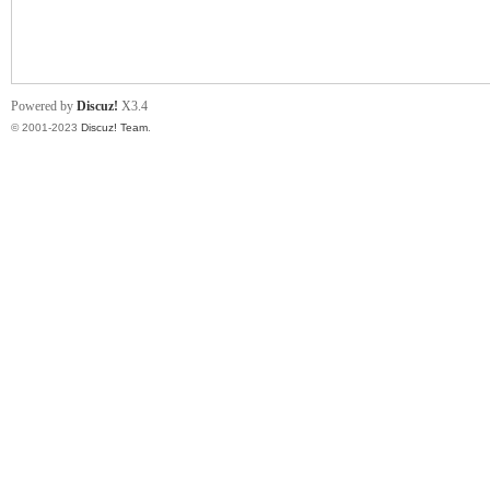
小
Powered by
Discuz!
X3.4
© 2001-2023
Discuz! Team
.
君
qia