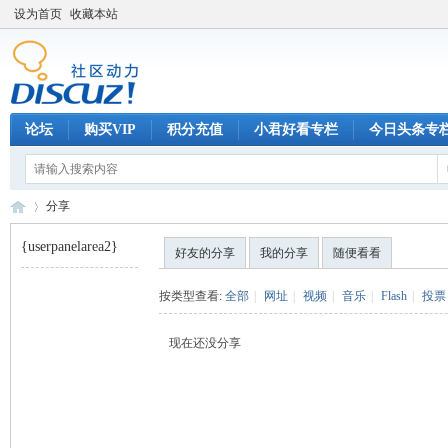
设为首页
收藏本站
论坛
购买VIP
积分充值
小君好看专栏
今日头条专
分享
{userpanelarea2}
好友的分享
我的分享
随便看看
巧
›
按类型查看:
全部
|
网址
|
视频
|
音乐
|
Flash
|
投票
现在还没分享