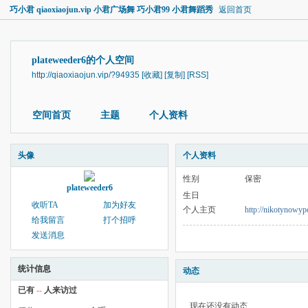
巧小君 qiaoxiaojun.vip 小君广场舞 巧小君99 小君舞蹈秀
返回首页
plateweeder6的个人空间
http://qiaoxiaojun.vip/?94935
[收藏]
[复制]
[RSS]
空间首页
主题
个人资料
头像
个人资料
性别
保密
plateweeder6
生日
收听TA
加为好友
个人主页
http://nikotynowyp
给我留言
打个招呼
发送消息
统计信息
动态
已有
--
人来访过
现在还没有动态