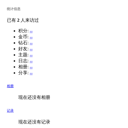
统计信息
已有
2
人来访过
积分:
--
金币:
--
钻石:
--
好友:
--
主题:
--
日志:
--
相册:
--
分享:
--
相册
现在还没有相册
记录
现在还没有记录