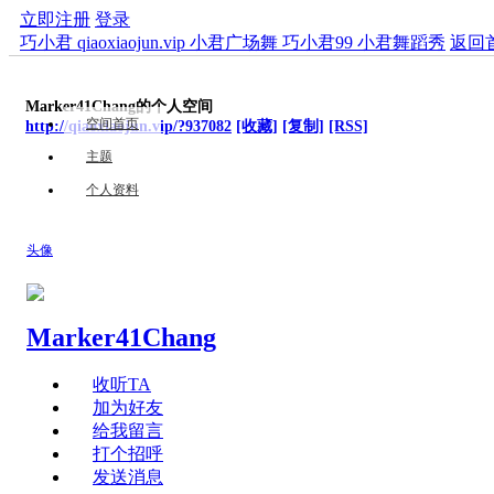
立即注册
登录
巧小君 qiaoxiaojun.vip 小君广场舞 巧小君99 小君舞蹈秀
返回
Marker41Chang的个人空间
空间首页
http://qiaoxiaojun.vip/?937082
[收藏]
[复制]
[RSS]
主题
个人资料
头像
Marker41Chang
收听TA
加为好友
给我留言
打个招呼
发送消息