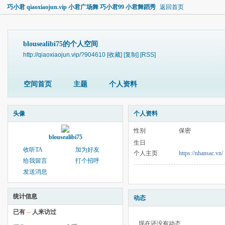
巧小君 qiaoxiaojun.vip 小君广场舞 巧小君99 小君舞蹈秀
返回首页
blousealibi75的个人空间
http://qiaoxiaojun.vip/?904610
[收藏]
[复制]
[RSS]
空间首页
主题
个人资料
头像
个人资料
性别
保密
blousealibi75
生日
收听TA
加为好友
个人主页
https://nhansac.vn/
给我留言
打个招呼
发送消息
统计信息
动态
已有
--
人来访过
现在还没有动态