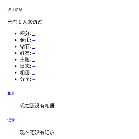
统计信息
已有
1
人来访过
积分:
--
金币:
--
钻石:
--
好友:
--
主题:
--
日志:
--
相册:
--
分享:
--
相册
现在还没有相册
记录
现在还没有记录