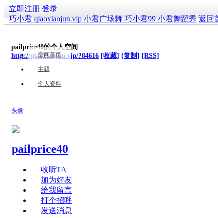
立即注册
登录
巧小君 qiaoxiaojun.vip 小君广场舞 巧小君99 小君舞蹈秀
返回
pailprice40的个人空间
空间首页
http://qiaoxiaojun.vip/?84616
[收藏]
[复制]
[RSS]
主题
个人资料
头像
pailprice40
收听TA
加为好友
给我留言
打个招呼
发送消息