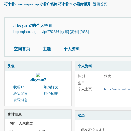
巧小君 qiaoxiaojun.vip 小君广场舞 巧小君99 小君舞蹈秀
返回首页
alleyyarn7的个人空间
http://qiaoxiaojun.vip/?70236
[收藏]
[复制]
[RSS]
空间首页
主题
个人资料
头像
个人资料
性别
保密
alleyyarn7
生日
收听TA
加为好友
个人主页
https://anotepad.c
给我留言
打个招呼
发送消息
统计信息
动态
已有
--
人来访过
现在还没有动态