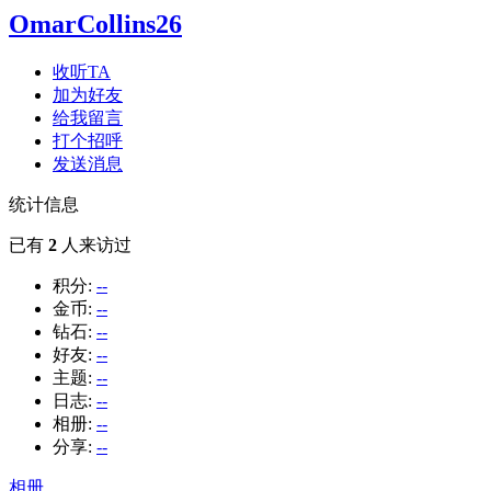
OmarCollins26
收听TA
加为好友
给我留言
打个招呼
发送消息
统计信息
已有
2
人来访过
积分:
--
金币:
--
钻石:
--
好友:
--
主题:
--
日志:
--
相册:
--
分享:
--
相册