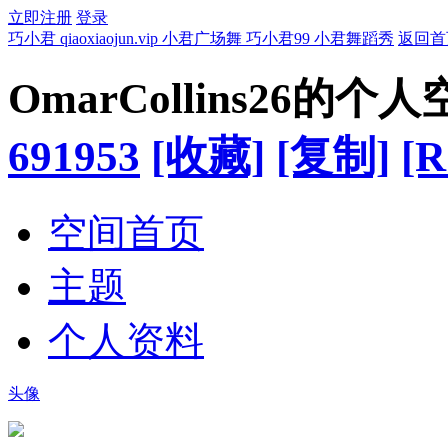
立即注册
登录
巧小君 qiaoxiaojun.vip 小君广场舞 巧小君99 小君舞蹈秀
返回首
OmarCollins26的个
691953
[收藏]
[复制]
[R
空间首页
主题
个人资料
头像