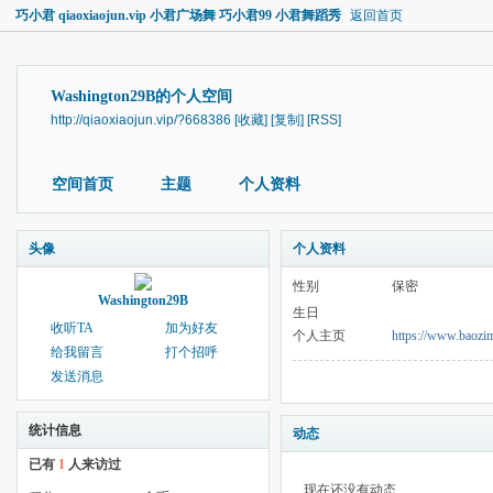
巧小君 qiaoxiaojun.vip 小君广场舞 巧小君99 小君舞蹈秀
返回首页
Washington29B的个人空间
http://qiaoxiaojun.vip/?668386
[收藏]
[复制]
[RSS]
空间首页
主题
个人资料
头像
个人资料
性别
保密
Washington29B
生日
收听TA
加为好友
个人主页
https://www.baoz
给我留言
打个招呼
发送消息
统计信息
动态
已有
1
人来访过
现在还没有动态