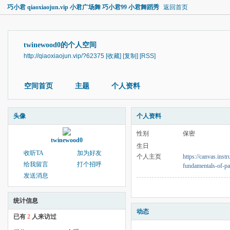
巧小君 qiaoxiaojun.vip 小君广场舞 巧小君99 小君舞蹈秀
返回首页
twinewood0的个人空间
http://qiaoxiaojun.vip/?62375
[收藏]
[复制]
[RSS]
空间首页
主题
个人资料
头像
个人资料
性别
保密
twinewood0
生日
收听TA
加为好友
个人主页
https://canvas.ins
给我留言
打个招呼
fundamentals-of-pa
发送消息
统计信息
动态
已有
2
人来访过