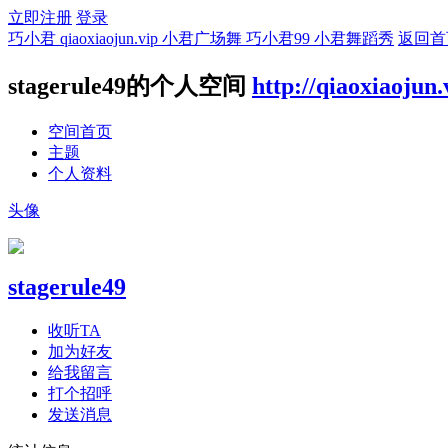
立即注册
登录
巧小君 qiaoxiaojun.vip 小君广场舞 巧小君99 小君舞蹈秀
返回首
stagerule49的个人空间
http://qiaoxiaojun
空间首页
主题
个人资料
头像
stagerule49
收听TA
加为好友
给我留言
打个招呼
发送消息