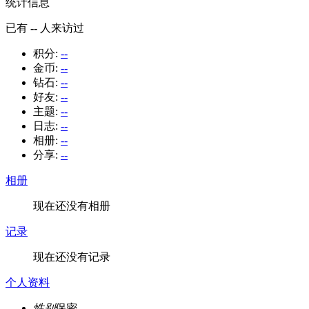
统计信息
已有
--
人来访过
积分:
--
金币:
--
钻石:
--
好友:
--
主题:
--
日志:
--
相册:
--
分享:
--
相册
现在还没有相册
记录
现在还没有记录
个人资料
性别
保密