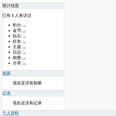
统计信息
已有
1
人来访过
积分:
--
金币:
--
钻石:
--
好友:
--
主题:
--
日志:
--
相册:
--
分享:
--
相册
现在还没有相册
记录
现在还没有记录
个人资料