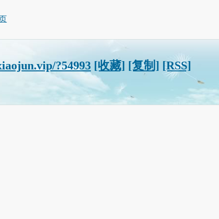
页
xiaojun.vip/?54993
[收藏]
[复制]
[RSS]