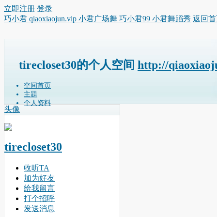
立即注册
登录
巧小君 qiaoxiaojun.vip 小君广场舞 巧小君99 小君舞蹈秀
返回首
tirecloset30的个人空间
http://qiaoxiao
空间首页
主题
个人资料
头像
tirecloset30
收听TA
加为好友
给我留言
打个招呼
发送消息