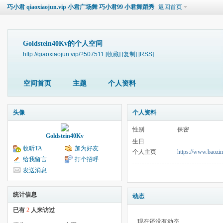
巧小君 qiaoxiaojun.vip 小君广场舞 巧小君99 小君舞蹈秀
返回首页
Goldstein40Kv的个人空间
http://qiaoxiaojun.vip/?507511
[收藏]
[复制]
[RSS]
空间首页
主题
个人资料
头像
个人资料
性别
保密
Goldstein40Kv
生日
收听TA
加为好友
个人主页
https://www.baozi
给我留言
打个招呼
发送消息
统计信息
动态
已有
2
人来访过
现在还没有动态