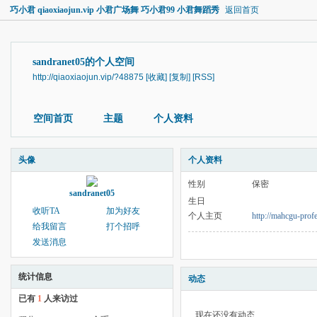
巧小君 qiaoxiaojun.vip 小君广场舞 巧小君99 小君舞蹈秀
返回首页
sandranet05的个人空间
http://qiaoxiaojun.vip/?48875
[收藏]
[复制]
[RSS]
空间首页
主题
个人资料
头像
个人资料
性别
保密
sandranet05
生日
收听TA
加为好友
个人主页
http://mahcgu-prof
给我留言
打个招呼
发送消息
统计信息
动态
已有
1
人来访过
现在还没有动态