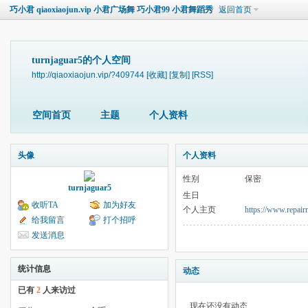
巧小君 qiaoxiaojun.vip 小君广场舞 巧小君99 小君舞蹈秀
返回首页
turnjaguar5的个人空间
http://qiaoxiaojun.vip/?409744
[收藏]
[复制]
[RSS]
空间首页
主题
个人资料
头像
个人资料
性别
保密
turnjaguar5
生日
收听TA
加为好友
个人主页
https://www.repai
给我留言
打个招呼
发送消息
统计信息
动态
已有
2
人来访过
现在还没有动态