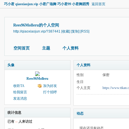
巧小君 qiaoxiaojun.vip 小君广场舞 巧小君99 小君舞蹈秀
返回首页
Rees96Molleru的个人空间
http://qiaoxiaojun.vip/?387441
[收藏]
[复制]
[RSS]
空间首页
主题
个人资料
头像
个人资料
性别
保密
Rees96Molleru
生日
收听TA
加为好友
个人主页
https://www.ttkan.
给我留言
打个招呼
发送消息
统计信息
动态
已有
--
人来访过
现在还没有动态