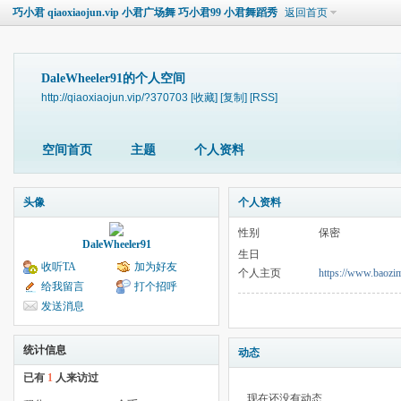
巧小君 qiaoxiaojun.vip 小君广场舞 巧小君99 小君舞蹈秀
返回首页
DaleWheeler91的个人空间
http://qiaoxiaojun.vip/?370703
[收藏]
[复制]
[RSS]
空间首页
主题
个人资料
头像
个人资料
性别
保密
DaleWheeler91
生日
收听TA
加为好友
个人主页
https://www.baozi
给我留言
打个招呼
发送消息
统计信息
动态
已有
1
人来访过
现在还没有动态