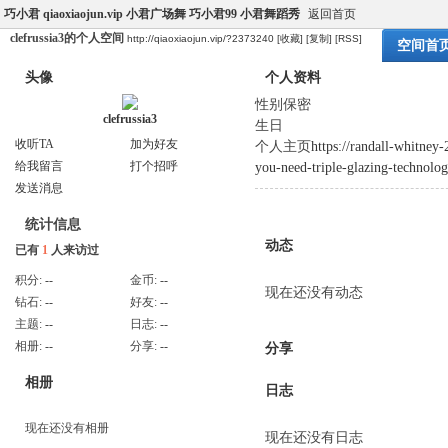
巧小君 qiaoxiaojun.vip 小君广场舞 巧小君99 小君舞蹈秀
返回首页
clefrussia3的个人空间
http://qiaoxiaojun.vip/?2373240
[收藏]
[复制]
[RSS]
空间首
头像
个人资料
性别
保密
clefrussia3
生日
收听TA
加为好友
个人主页
https://randall-whitney
给我留言
打个招呼
you-need-triple-glazing-technol
发送消息
统计信息
动态
已有
1
人来访过
积分:
--
金币:
--
现在还没有动态
钻石:
--
好友:
--
主题:
--
日志:
--
相册:
--
分享:
--
分享
相册
日志
现在还没有相册
现在还没有日志