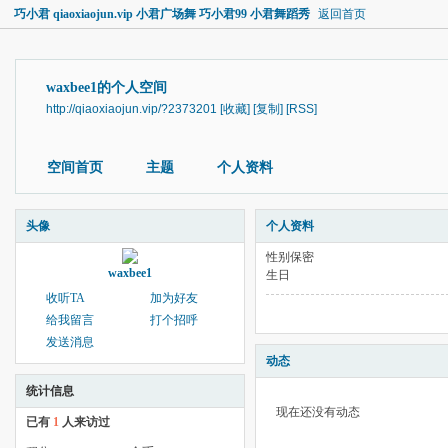
巧小君 qiaoxiaojun.vip 小君广场舞 巧小君99 小君舞蹈秀
返回首页
waxbee1的个人空间
http://qiaoxiaojun.vip/?2373201
[收藏]
[复制]
[RSS]
空间首页
主题
个人资料
头像
个人资料
性别
保密
waxbee1
生日
收听TA
加为好友
给我留言
打个招呼
发送消息
动态
统计信息
现在还没有动态
已有
1
人来访过