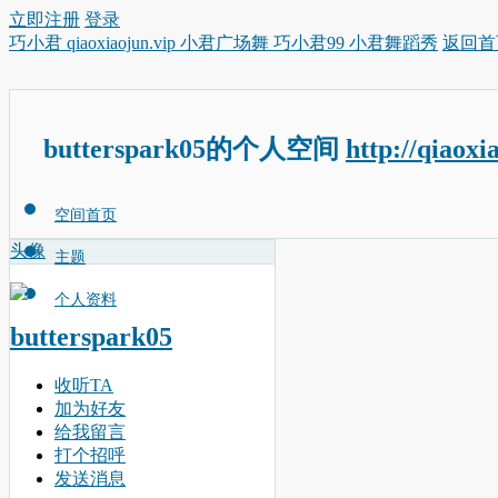
立即注册
登录
巧小君 qiaoxiaojun.vip 小君广场舞 巧小君99 小君舞蹈秀
返回首
butterspark05的个人空间
http://qiaoxi
空间首页
头像
主题
个人资料
butterspark05
收听TA
加为好友
给我留言
打个招呼
发送消息