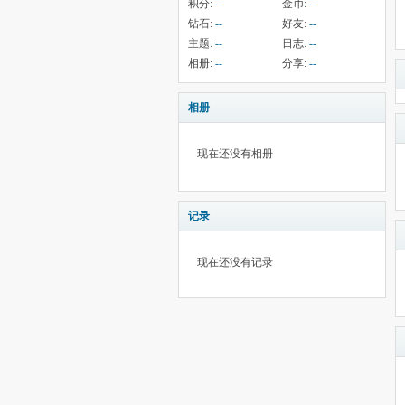
积分:
--
金币:
--
钻石:
--
好友:
--
主题:
--
日志:
--
相册:
--
分享:
--
相册
现在还没有相册
记录
现在还没有记录