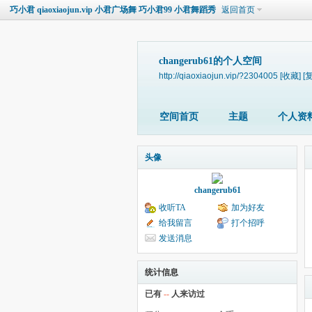
巧小君 qiaoxiaojun.vip 小君广场舞 巧小君99 小君舞蹈秀
返回首页
changerub61的个人空间
http://qiaoxiaojun.vip/?2304005
[收藏]
[
空间首页
主题
个人资
头像
changerub61
收听TA
加为好友
给我留言
打个招呼
发送消息
统计信息
已有
--
人来访过